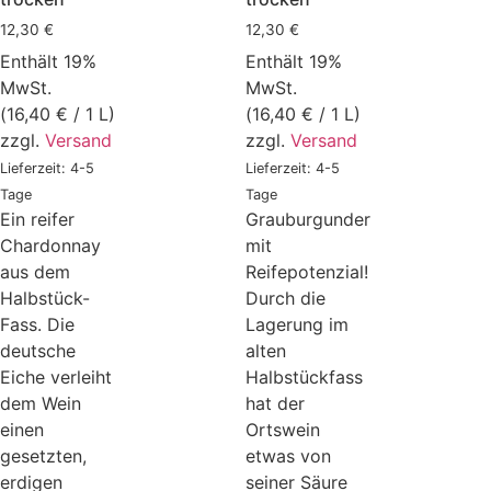
12,30
€
12,30
€
Enthält 19%
Enthält 19%
MwSt.
MwSt.
(
16,40
€
/ 1 L)
(
16,40
€
/ 1 L)
zzgl.
Versand
zzgl.
Versand
Lieferzeit: 4-5
Lieferzeit: 4-5
Tage
Tage
Ein reifer
Grauburgunder
Chardonnay
mit
aus dem
Reifepotenzial!
Halbstück-
Durch die
Fass. Die
Lagerung im
deutsche
alten
Eiche verleiht
Halbstückfass
dem Wein
hat der
einen
Ortswein
gesetzten,
etwas von
erdigen
seiner Säure