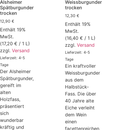
Alsheimer
Weissburgunder
Spätburgunder
trocken
trocken
12,30
€
12,90
€
Enthält 19%
Enthält 19%
MwSt.
MwSt.
(
16,40
€
/ 1 L)
(
17,20
€
/ 1 L)
zzgl.
Versand
zzgl.
Versand
Lieferzeit: 4-5
Lieferzeit: 4-5
Tage
Tage
Ein kraftvoller
Der Alsheimer
Weissburgunder
Spätburgunder,
aus dem
gereift im
Halbstück-
alten
Fass. Die über
Holzfass,
40 Jahre alte
präsentiert
Eiche verleiht
sich
dem Wein
wunderbar
einen
kräftig und
facettenreichen,