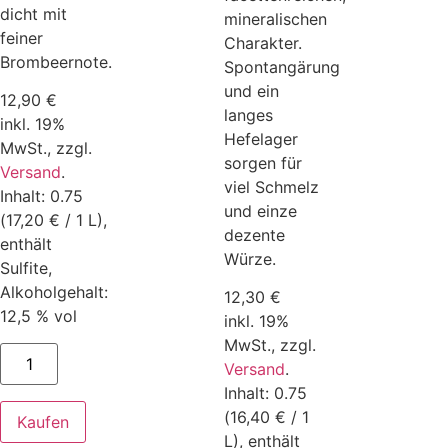
dicht mit
mineralischen
feiner
Charakter.
Brombeernote.
Spontangärung
und ein
12,90
€
langes
inkl. 19%
Hefelager
MwSt.,
zzgl.
sorgen für
Versand
.
viel Schmelz
Inhalt: 0.75
und einze
(17,20 € / 1 L),
dezente
enthält
Würze.
Sulfite,
Alkoholgehalt:
12,30
€
12,5 % vol
inkl. 19%
MwSt.,
zzgl.
Versand
.
Inhalt: 0.75
(16,40 € / 1
Kaufen
L), enthält