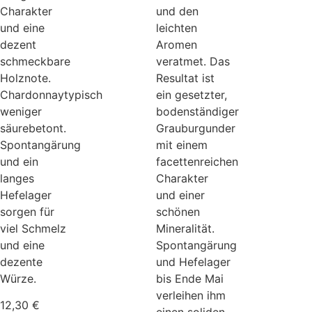
Charakter
und den
und eine
leichten
dezent
Aromen
schmeckbare
veratmet. Das
Holznote.
Resultat ist
Chardonnaytypisch
ein gesetzter,
weniger
bodenständiger
säurebetont.
Grauburgunder
Spontangärung
mit einem
und ein
facettenreichen
langes
Charakter
Hefelager
und einer
sorgen für
schönen
viel Schmelz
Mineralität.
und eine
Spontangärung
dezente
und Hefelager
Würze.
bis Ende Mai
verleihen ihm
12,30
€
einen soliden