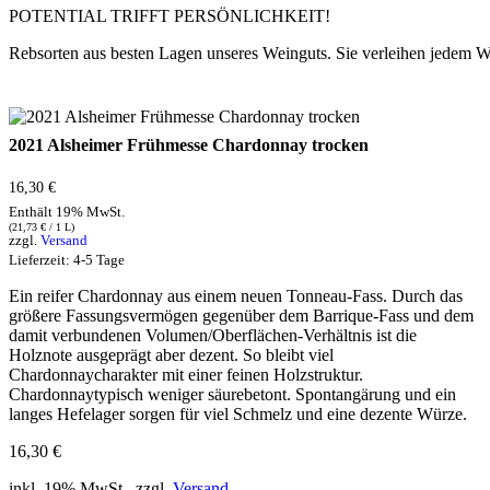
POTENTIAL TRIFFT PERSÖNLICHKEIT!
Rebsorten aus besten Lagen unseres Weinguts. Sie verleihen jedem Wei
2021 Alsheimer Frühmesse Chardonnay trocken
16,30
€
Enthält 19% MwSt.
(
21,73
€
/ 1 L)
zzgl.
Versand
Lieferzeit: 4-5 Tage
Ein reifer Chardonnay aus einem neuen Tonneau-Fass. Durch das
größere Fassungsvermögen gegenüber dem Barrique-Fass und dem
damit verbundenen Volumen/Oberflächen-Verhältnis ist die
Holznote ausgeprägt aber dezent. So bleibt viel
Chardonnaycharakter mit einer feinen Holzstruktur.
Chardonnaytypisch weniger säurebetont. Spontangärung und ein
langes Hefelager sorgen für viel Schmelz und eine dezente Würze.
16,30
€
inkl. 19% MwSt.,
zzgl.
Versand
.