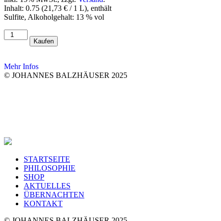
Inhalt: 0.75 (21,73 € / 1 L), enthält
Sulfite, Alkoholgehalt: 13 % vol
2021
Kaufen
Alsheimer
Frühmesse
Chardonnay
Mehr Infos
trocken
© JOHANNES BALZHÄUSER 2025
Menge
STARTSEITE
PHILOSOPHIE
SHOP
AKTUELLES
ÜBERNACHTEN
KONTAKT
© JOHANNES BALZHÄUSER 2025