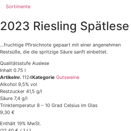
Sortimente
2023 Riesling Spätlese
…fruchtige Pfirsichnote gepaart mit einer angenehmen
Restsüße, die die spritzige Säure sanft einbettet.
Qualitätsstufe
Auslese
Inhalt
0.75 l
Artikelnr.
1124
Kategorie
Gutsweine
Alkohol
9,5% vol
Restzucker
41,5 g/l
Säure
7,4 g/l
Trinktemperatur
8 – 10 Grad Celsius im Glas
9,30
€
Enthält 19% MwSt.
(
12,40
€
/ 1 L)