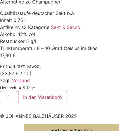
Alternative zu Champagner!
Qualitätsstufe
deutscher Sekt b.A.
Inhalt
0.75 l
Artikelnr.
s2
Kategorie
Sekt & Secco
Alkohol
12% vol
Restzucker
5 g/l
Trinktemperatur
8 – 10 Grad Celsius im Glas
17,90
€
Enthält 19% MwSt.
(
23,87
€
/ 1 L)
zzgl.
Versand
Lieferzeit: 4-5 Tage
Pinot
In den Warenkorb
Blanc
Sekt
extra
brut
© JOHANNES BALZHÄUSER 2025
Menge
Vertrag widerrufen